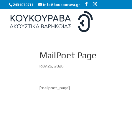
2431070711
info@koukourava.gr
MailPoet Page
Ιούν 26, 2026
[mailpoet_page]