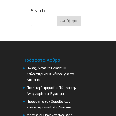
Search
Πρόσφατα Άρθρα
Ήλιος, Νερό και Ακοή: Οι
Καλοκαιρινοί Κίνδυνοι για τα
Αυτιά σας
Παιδική Βαρηκοΐα: Πώς να την
Αναγνωρίσετε Έγκαιρα
Προσοχή στον Θόρυβο των
Καλοκαιρινών Εκδηλώσεων
Μήπως οι Πονοκέφαλοί σας