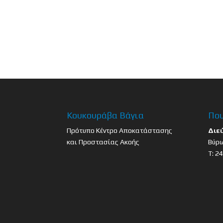
Κουκουράβα Βάγια
Που
Πρότυπο Κέντρο Αποκατάστασης
Διε
και Προστασίας Ακοής
Βύρω
Τ: 2