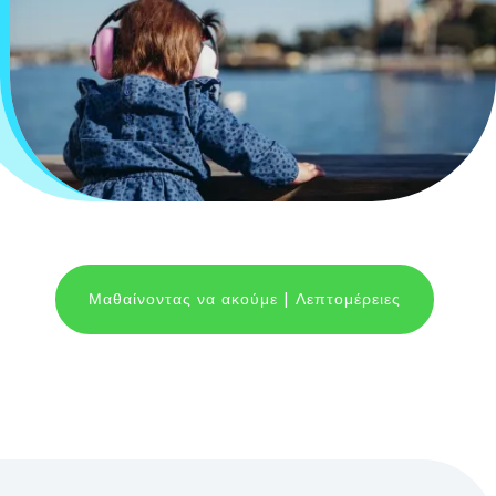
Μαθαίνοντας να ακούμε | Λεπτομέρειες