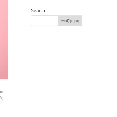
Search
και
ύς