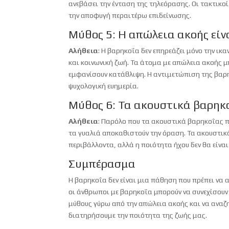
ανεβάσει την ένταση της τηλεόρασης. Οι τακτικοί
την αποφυγή περαιτέρω επιδείνωσης.
Μύθος 5: Η απώλεια ακοής είνα
Αλήθεια
: Η βαρηκοΐα δεν επηρεάζει μόνο την ικ
και κοινωνική ζωή. Τα άτομα με απώλεια ακοής μ
εμφανίσουν κατάθλιψη. Η αντιμετώπιση της βαρηκ
ψυχολογική ευημερία.
Μύθος 6: Τα ακουστικά βαρηκ
Αλήθεια
: Παρόλο που τα ακουστικά βαρηκοΐας 
τα γυαλιά αποκαθιστούν την όραση. Τα ακουστικά
περιβάλλοντα, αλλά η ποιότητα ήχου δεν θα είναι
Συμπέρασμα
Η βαρηκοΐα δεν είναι μια πάθηση που πρέπει να α
οι άνθρωποι με βαρηκοΐα μπορούν να συνεχίσουν 
μύθους γύρω από την απώλεια ακοής και να αναζη
διατηρήσουμε την ποιότητα της ζωής μας.