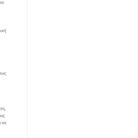
και
χική
όπως
ση,
ους
ν να