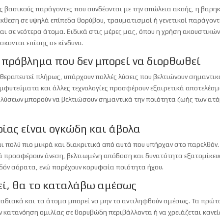
ους βασικούς παράγοντες που συνδέονται με την απώλεια ακοής, η βαρη
έκθεση σε υψηλά επίπεδα θορύβου, τραυματισμοί ή γενετικοί παράγοντ
ι σε νεότερα άτομα. Ειδικά στις μέρες μας, όπου η χρήση ακουστικών
ίσκονται επίσης σε κίνδυνο.
α πρόβλημα που δεν μπορεί να διορθωθεί
α θεραπευτεί πλήρως, υπάρχουν πολλές λύσεις που βελτιώνουν σημαντικ
 εμφυτεύματα και άλλες τεχνολογίες προσφέρουν εξαιρετικά αποτελέσμ
 λύσεων μπορούν να βελτιώσουν σημαντικά την ποιότητα ζωής των ατ
ΐας είναι ογκώδη και άβολα
αι πολύ πιο μικρά και διακριτικά από αυτά που υπήρχαν στο παρελθόν.
τικά προσφέρουν άνεση, βελτιωμένη απόδοση και δυνατότητα εξατομίκε
εδόν αόρατα, ενώ παρέχουν κορυφαία ποιότητα ήχου.
εί, θα το καταλάβω αμέσως
ταδιακά και τα άτομα μπορεί να μην το αντιληφθούν αμέσως. Τα πρώτ
 κατανόηση ομιλίας σε θορυβώδη περιβάλλοντα ή να χρειάζεται κανεί