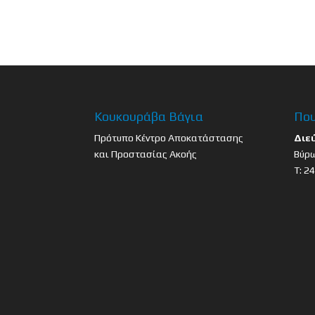
Κουκουράβα Βάγια
Που
Πρότυπο Κέντρο Αποκατάστασης
Διε
και Προστασίας Ακοής
Βύρω
Τ: 2