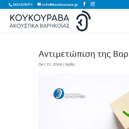
2431070711
info@koukourava.gr
Αντιμετώπιση της Βαρ
Οκτ 15, 2024
|
Άρθα