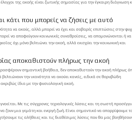
 έλεγχοι της ακοής είναι ζωτικής σημασίας για την έγκαιρη διάγνωση 
ι κάτι που μπορείς να ζήσεις με αυτό
ανότητα να ακούς, αλλά μπορεί να έχει και σοβαρές επιπτώσεις στην ψυ
πορεί να αποφεύγουν κοινωνικές συναθροίσεις, να απομονώνονται ή να
οΐας όχι μόνο βελτιώνει την ακοή, αλλά ενισχύει την κοινωνική και
οΐας αποκαθιστούν πλήρως την ακοή
προσφέρουν σημαντική βοήθεια, δεν αποκαθιστούν την ακοή πλήρως 
 βελτιώνουν την ικανότητα να ακούει κανείς, ειδικά σε θορυβώδη
 ακριβώς ίδια με την φυσιολογική ακοή.
γνοείται. Με τις σύγχρονες τεχνολογικές λύσεις και τη σωστή προσέγγι
να ζουν μια γεμάτη και ενεργή ζωή. Είναι σημαντικό να απορρίψουμε τ
τήσουμε τις αλήθειες και τις διαθέσιμες λύσεις που θα μας βοηθήσου