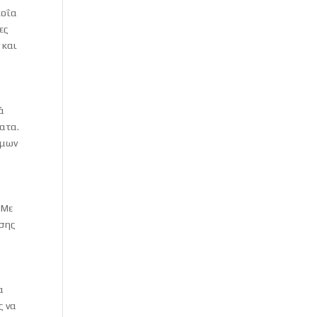
κοΐα
ες
 και
ά
ατα.
όμων
 Με
υσης
α
ς να