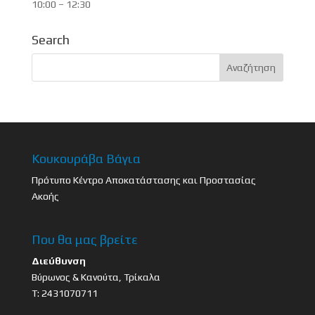
10:00 – 12:30
Search
Κουκουράβα Βάγια
Πρότυπο Κέντρο Αποκατάστασης και Προστασίας
Ακοής
Που θα μας βρείτε
Διεύθυνση
Βύρωνος & Κανούτα, Τρίκαλα
Τ: 2431070711