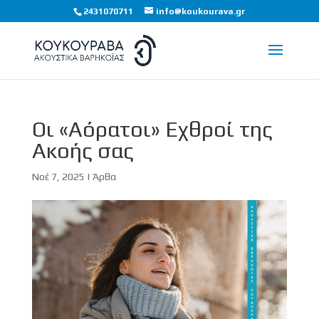
2431070711
info@koukourava.gr
Οι «Αόρατοι» Εχθροί της
Ακοής σας
Νοέ 7, 2025
|
Άρθα