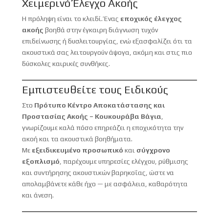
Χειμερινό Έλεγχο Ακοής
Η πρόληψη είναι το κλειδί. Ένας
εποχικός έλεγχος
ακοής
βοηθά στην έγκαιρη διάγνωση τυχόν
επιδείνωσης ή δυσλειτουργίας, ενώ εξασφαλίζει ότι τα
ακουστικά σας λειτουργούν άψογα, ακόμη και στις πιο
δύσκολες καιρικές συνθήκες.
Εμπιστευθείτε τους Ειδικούς
Στο
Πρότυπο Κέντρο Αποκατάστασης και
Προστασίας Ακοής – Κουκουράβα Βάγια
,
γνωρίζουμε καλά πόσο επηρεάζει η εποχικότητα την
ακοή και τα ακουστικά βοηθήματα.
Με
εξειδικευμένο προσωπικό
και
σύγχρονο
εξοπλισμό
, παρέχουμε υπηρεσίες ελέγχου, ρύθμισης
και συντήρησης ακουστικών βαρηκοΐας, ώστε να
απολαμβάνετε κάθε ήχο — με ασφάλεια, καθαρότητα
και άνεση.