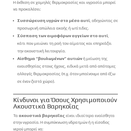
Η έκθεση σε χαμηλές θερμοκρασίες και υγρασία μπορεί
να προκαλέσει:
Συσσώρευση υγρών στο μέσο αυτί
, οδηγώντας σε
προσωρινή απώλεια ακοής ή ωτίτιδες.
Σύσπαση των αιμοφόρων αγγείων στο αυτί
,
κάτι που μειώνει τη ροή του αίματος και επηρεάζει
την ακουστική λειτουργία.
Αίσθημα “βουλωμένων” αυτιών
ή μείωση της
ευαισθησίας στους ήχους, ειδικά μετά από απότομες
αλλαγές θερμοκρασίας (π.χ. όταν μπαίνουμε από έξω
σε έναν ζεστό χώρο).
Κίνδυνοι για Όσους Χρησιμοποιούν
Ακουστικά Βαρηκοΐας
Τα
ακουστικά βαρηκοΐας
είναι ιδιαίτερα ευαίσθητα
στην υγρασία. Η συμπύκνωση υδρατμών ή η είσοδος
νερού μπορεί να: