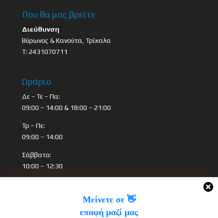
Που θα μας βρείτε
Διεύθυνση
Βύρωνος & Κανούτα, Τρίκαλα
Τ: 2431070711
Ωράριο
Δε – Τε – Πα:
09:00 – 14:00 & 18:00 – 21:00
Τρ – Πε:
09:00 – 14:00
Σάββατο:
10:00 – 12:30
Πρόσφατα Άρθρα
Μείνετε σε 👋
Ήλιος, Νερό και Ακοή: Οι Καλοκαιρινοί Κίνδυνοι για τα
επαφή μαζί μας