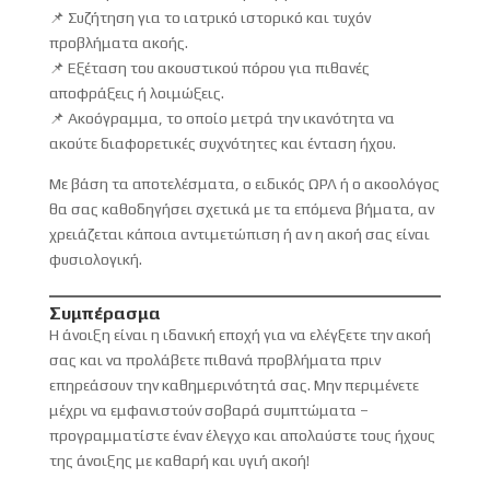
📌 Συζήτηση για το ιατρικό ιστορικό και τυχόν
προβλήματα ακοής.
📌 Εξέταση του ακουστικού πόρου για πιθανές
αποφράξεις ή λοιμώξεις.
📌 Ακοόγραμμα, το οποίο μετρά την ικανότητα να
ακούτε διαφορετικές συχνότητες και ένταση ήχου.
Με βάση τα αποτελέσματα, ο ειδικός ΩΡΛ ή ο ακοολόγος
θα σας καθοδηγήσει σχετικά με τα επόμενα βήματα, αν
χρειάζεται κάποια αντιμετώπιση ή αν η ακοή σας είναι
φυσιολογική.
Συμπέρασμα
Η άνοιξη είναι η ιδανική εποχή για να ελέγξετε την ακοή
σας και να προλάβετε πιθανά προβλήματα πριν
επηρεάσουν την καθημερινότητά σας. Μην περιμένετε
μέχρι να εμφανιστούν σοβαρά συμπτώματα –
προγραμματίστε έναν έλεγχο και απολαύστε τους ήχους
της άνοιξης με καθαρή και υγιή ακοή!