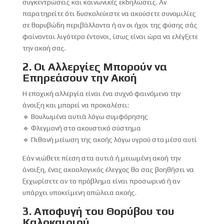
συγκεντρώσεις και κοινωνικές εκδηλώσεις. Αν
παρατηρείτε ότι δυσκολεύεστε να ακούσετε συνομιλίες
σε θορυβώδη περιβάλλοντα ή αν οι ήχοι της φύσης σάς
φαίνονται λιγότερο έντονοι, ίσως είναι ώρα να ελέγξετε
την ακοή σας.
2. Οι Αλλεργίες Μπορούν να
Επηρεάσουν την Ακοή
Η εποχική αλλεργία είναι ένα συχνό φαινόμενο την
άνοιξη και μπορεί να προκαλέσει:
🔹 Βουλωμένα αυτιά λόγω συμφόρησης
🔹 Φλεγμονή στο ακουστικό σύστημα
🔹 Πιθανή μείωση της ακοής λόγω υγρού στο μέσο αυτί
Εάν νιώθετε πίεση στα αυτιά ή μειωμένη ακοή την
άνοιξη, ένας ακοολογικός έλεγχος θα σας βοηθήσει να
ξεχωρίσετε αν το πρόβλημα είναι προσωρινό ή αν
υπάρχει υποκείμενη απώλεια ακοής.
3. Αποφυγή του Θορύβου του
Καλοκαιριού