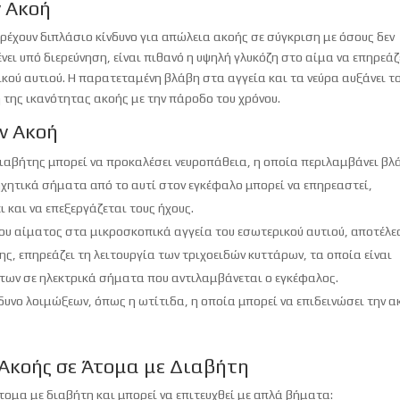
ν Ακοή
τρέχουν διπλάσιο κίνδυνο για απώλεια ακοής σε σύγκριση με όσους δεν
ει υπό διερεύνηση, είναι πιθανό η υψηλή γλυκόζη στο αίμα να επηρεάζ
κού αυτιού. Η παρατεταμένη βλάβη στα αγγεία και τα νεύρα αυξάνει τ
 της ικανότητας ακοής με την πάροδο του χρόνου.
ν Ακοή
 διαβήτης μπορεί να προκαλέσει νευροπάθεια, η οποία περιλαμβάνει βλ
ηχητικά σήματα από το αυτί στον εγκέφαλο μπορεί να επηρεαστεί,
 και να επεξεργάζεται τους ήχους.
 του αίματος στα μικροσκοπικά αγγεία του εσωτερικού αυτιού, αποτέλ
ς, επηρεάζει τη λειτουργία των τριχοειδών κυττάρων, τα οποία είναι
των σε ηλεκτρικά σήματα που αντιλαμβάνεται ο εγκέφαλος.
νδυνο λοιμώξεων, όπως η ωτίτιδα, η οποία μπορεί να επιδεινώσει την α
Ακοής σε Άτομα με Διαβήτη
τομα με διαβήτη και μπορεί να επιτευχθεί με απλά βήματα: