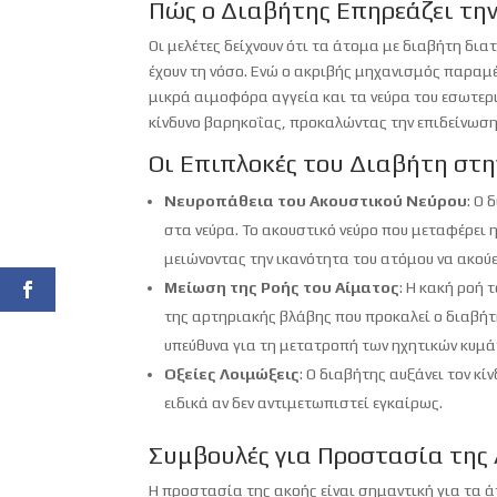
Πώς ο Διαβήτης Επηρεάζει τη
Οι μελέτες δείχνουν ότι τα άτομα με διαβήτη δια
έχουν τη νόσο. Ενώ ο ακριβής μηχανισμός παραμέν
μικρά αιμοφόρα αγγεία και τα νεύρα του εσωτερι
κίνδυνο βαρηκοΐας, προκαλώντας την επιδείνωση
Οι Επιπλοκές του Διαβήτη στη
Νευροπάθεια του Ακουστικού Νεύρου
: Ο
στα νεύρα. Το ακουστικό νεύρο που μεταφέρει 
μειώνοντας την ικανότητα του ατόμου να ακούει
Μείωση της Ροής του Αίματος
: Η κακή ροή
της αρτηριακής βλάβης που προκαλεί ο διαβήτη
υπεύθυνα για τη μετατροπή των ηχητικών κυμά
Οξείες Λοιμώξεις
: Ο διαβήτης αυξάνει τον κί
ειδικά αν δεν αντιμετωπιστεί εγκαίρως.
Συμβουλές για Προστασία της 
Η προστασία της ακοής είναι σημαντική για τα ά