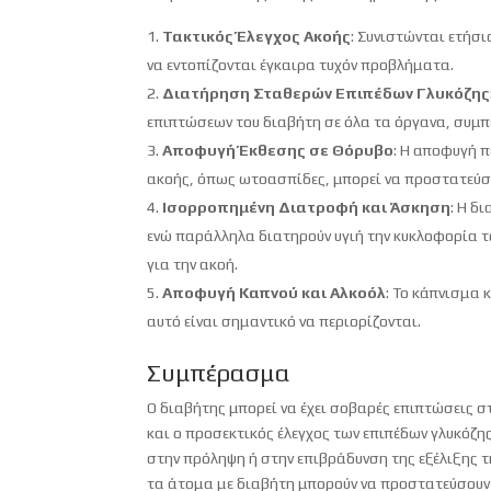
Τακτικός Έλεγχος Ακοής
: Συνιστώνται ετήσι
να εντοπίζονται έγκαιρα τυχόν προβλήματα.
Διατήρηση Σταθερών Επιπέδων Γλυκόζης
επιπτώσεων του διαβήτη σε όλα τα όργανα, συμ
Αποφυγή Έκθεσης σε Θόρυβο
: Η αποφυγή 
ακοής, όπως ωτοασπίδες, μπορεί να προστατεύσε
Ισορροπημένη Διατροφή και Άσκηση
: Η δ
ενώ παράλληλα διατηρούν υγιή την κυκλοφορία τ
για την ακοή.
Αποφυγή Καπνού και Αλκοόλ
: Το κάπνισμα 
αυτό είναι σημαντικό να περιορίζονται.
Συμπέρασμα
Ο διαβήτης μπορεί να έχει σοβαρές επιπτώσεις 
και ο προσεκτικός έλεγχος των επιπέδων γλυκόζη
στην πρόληψη ή στην επιβράδυνση της εξέλιξης 
τα άτομα με διαβήτη μπορούν να προστατεύσουν 