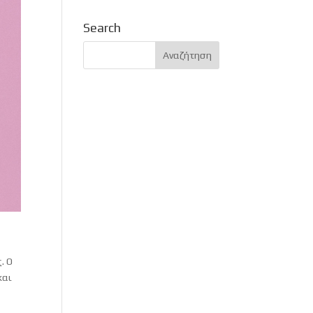
Search
. Ο
και