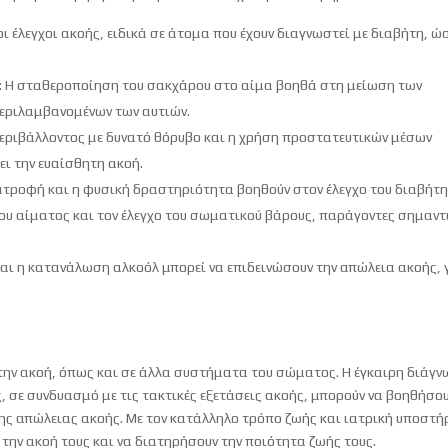
οι έλεγχοι ακοής, ειδικά σε άτομα που έχουν διαγνωστεί με διαβήτη, ώ
: Η σταθεροποίηση του σακχάρου στο αίμα βοηθά στη μείωση των
περιλαμβανομένων των αυτιών.
περιβάλλοντος με δυνατό θόρυβο και η χρήση προστατευτικών μέσων
ι την ευαίσθητη ακοή.
ιατροφή και η φυσική δραστηριότητα βοηθούν στον έλεγχο του διαβήτη
ου αίματος και τον έλεγχο του σωματικού βάρους, παράγοντες σημαντ
και η κατανάλωση αλκοόλ μπορεί να επιδεινώσουν την απώλεια ακοής, γ
στην ακοή, όπως και σε άλλα συστήματα του σώματος. Η έγκαιρη διάγ
ς, σε συνδυασμό με τις τακτικές εξετάσεις ακοής, μπορούν να βοηθήσο
της απώλειας ακοής. Με τον κατάλληλο τρόπο ζωής και ιατρική υποστή
την ακοή τους και να διατηρήσουν την ποιότητα ζωής τους.