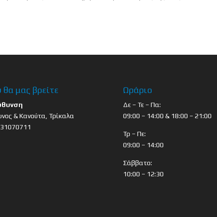
 θα μας βρείτε
Ωράριο
ύθυνση
Δε – Τε – Πα:
νος & Κανούτα, Τρίκαλα
09:00 – 14:00 & 18:00 – 21:00
431070711
Τρ – Πε:
09:00 – 14:00
Σάββατο:
10:00 – 12:30