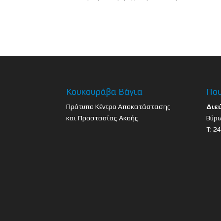
Κουκουράβα Βάγια
Που
Πρότυπο Κέντρο Αποκατάστασης
Διε
και Προστασίας Ακοής
Βύρω
Τ: 2