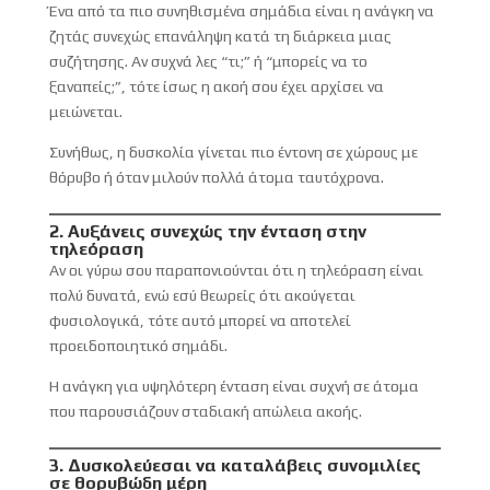
Ένα από τα πιο συνηθισμένα σημάδια είναι η ανάγκη να
ζητάς συνεχώς επανάληψη κατά τη διάρκεια μιας
συζήτησης. Αν συχνά λες “τι;” ή “μπορείς να το
ξαναπείς;”, τότε ίσως η ακοή σου έχει αρχίσει να
μειώνεται.
Συνήθως, η δυσκολία γίνεται πιο έντονη σε χώρους με
θόρυβο ή όταν μιλούν πολλά άτομα ταυτόχρονα.
2. Αυξάνεις συνεχώς την ένταση στην
τηλεόραση
Αν οι γύρω σου παραπονιούνται ότι η τηλεόραση είναι
πολύ δυνατά, ενώ εσύ θεωρείς ότι ακούγεται
φυσιολογικά, τότε αυτό μπορεί να αποτελεί
προειδοποιητικό σημάδι.
Η ανάγκη για υψηλότερη ένταση είναι συχνή σε άτομα
που παρουσιάζουν σταδιακή απώλεια ακοής.
3. Δυσκολεύεσαι να καταλάβεις συνομιλίες
σε θορυβώδη μέρη