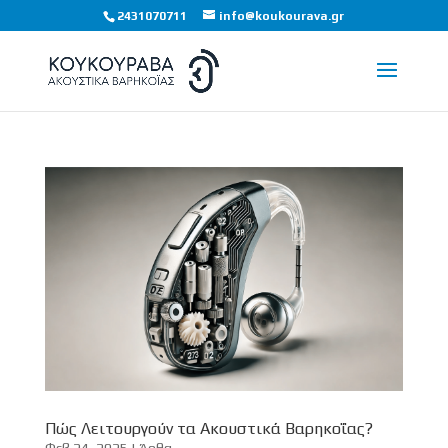
2431070711
info@koukourava.gr
Πώς Λειτουργούν τα Ακουστικά Βαρηκοΐας?
Φεβ 24, 2025
|
Άρθα