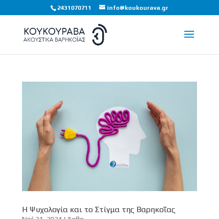
2431070711
info@koukourava.gr
Η Ψυχολογία και το Στίγμα της Βαρηκοΐας
Νοέ 21, 2024
|
Άρθα