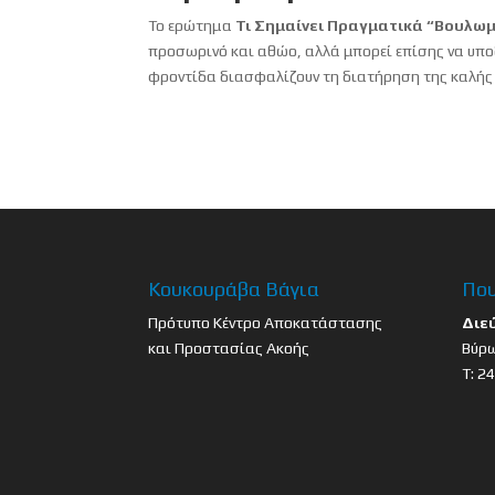
Το ερώτημα
Τι Σημαίνει Πραγματικά “Βουλωμ
προσωρινό και αθώο, αλλά μπορεί επίσης να υπο
φροντίδα διασφαλίζουν τη διατήρηση της καλής 
Κουκουράβα Βάγια
Που
Πρότυπο Κέντρο Αποκατάστασης
Διε
και Προστασίας Ακοής
Βύρω
Τ: 2