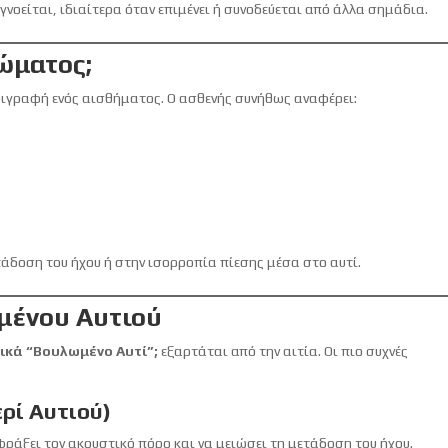
γνοείται, ιδιαίτερα όταν επιμένει ή συνοδεύεται από άλλα σημάδια.
λώματος;
εριγραφή ενός αισθήματος. Ο ασθενής συνήθως αναφέρει:
τάδοση του ήχου ή στην ισορροπία πίεσης μέσα στο αυτί.
μένου Αυτιού
ικά “Βουλωμένο Αυτί”;
εξαρτάται από την αιτία. Οι πιο συχνές
ρί Αυτιού)
ράξει τον ακουστικό πόρο και να μειώσει τη μετάδοση του ήχου.