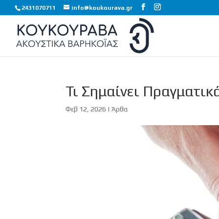
2431070711
info@koukourava.gr
Τι Σημαίνει Πραγματικ
Φεβ 12, 2026
|
Άρθα