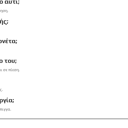
ο αυτί;
γηση.
ής;
ονέτα;
ο του;
ι σε πίεση.
ς.
ργία;
πιγγα.