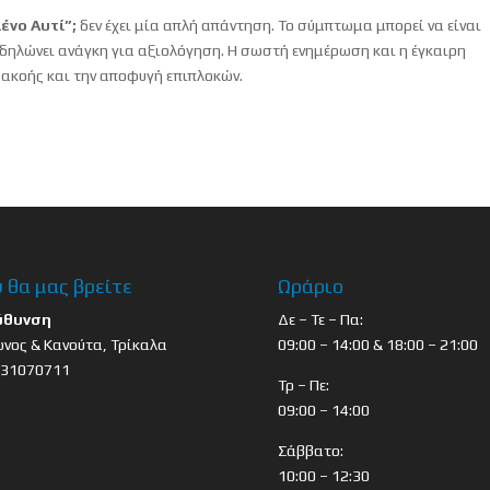
ένο Αυτί”;
δεν έχει μία απλή απάντηση. Το σύμπτωμα μπορεί να είναι
δηλώνει ανάγκη για αξιολόγηση. Η σωστή ενημέρωση και η έγκαιρη
ακοής και την αποφυγή επιπλοκών.
 θα μας βρείτε
Ωράριο
ύθυνση
Δε – Τε – Πα:
νος & Κανούτα, Τρίκαλα
09:00 – 14:00 & 18:00 – 21:00
431070711
Τρ – Πε:
09:00 – 14:00
Σάββατο:
10:00 – 12:30