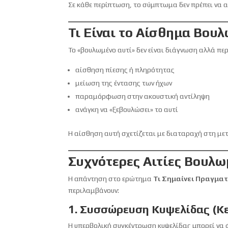
Σε κάθε περίπτωση, το σύμπτωμα δεν πρέπει να α
Τι Είναι το Αίσθημα Βου
Το «βουλωμένο αυτί» δεν είναι διάγνωση αλλά π
αίσθηση πίεσης ή πληρότητας
μείωση της έντασης των ήχων
παραμόρφωση στην ακουστική αντίληψη
ανάγκη να «ξεβουλώσει» το αυτί
Η αίσθηση αυτή σχετίζεται με διαταραχή στη με
Συχνότερες Αιτίες Βουλω
Η απάντηση στο ερώτημα
Τι Σημαίνει Πραγματ
περιλαμβάνουν:
1. Συσσώρευση Κυψελίδας (Κε
Η υπερβολική συγκέντρωση κυψελίδας μπορεί να φ