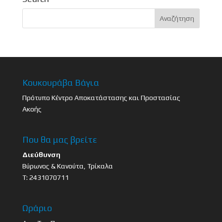
Κουκουράβα Βάγια
Πρότυπο Κέντρο Αποκατάστασης και Προστασίας
Ακοής
Που θα μας βρείτε
Διεύθυνση
Βύρωνος & Κανούτα, Τρίκαλα
Τ: 2431070711
Ωράριο