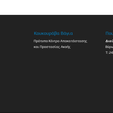
Κουκουράβα Βάγια
Που
Πρότυπο Κέντρο Αποκατάστασης
Διε
και Προστασίας Ακοής
Βύρω
Τ: 2