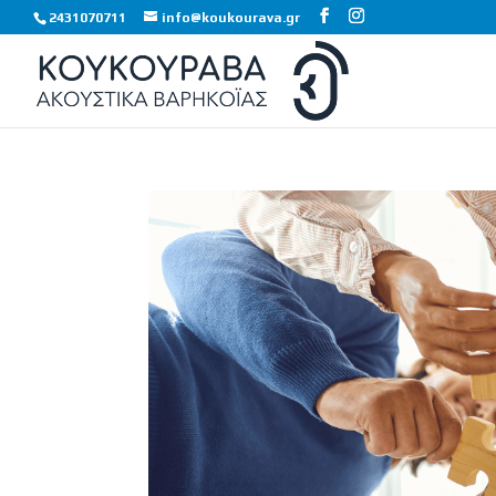
2431070711
info@koukourava.gr