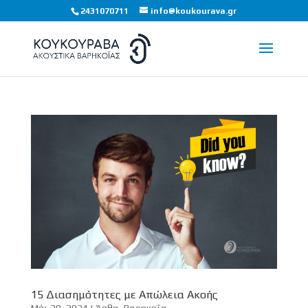
2431070711
info@koukourava.gr
15 Διασημότητες με Απώλεια Ακοής
Μάι 28, 2024
|
Άρθα
,
Βαρηκοΐα