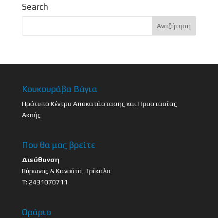
Search
Κουκουράβα Βάγια
Πρότυπο Κέντρο Αποκατάστασης και Προστασίας
Ακοής
Που θα μας βρείτε
Διεύθυνση
Βύρωνος & Κανούτα, Τρίκαλα
Τ: 2431070711
Ωράριο