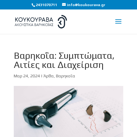
2431070711
info@koukourava.gr
Βαρηκοΐα: Συμπτώματα,
Αιτίες και Διαχείριση
Μαρ 24, 2024
|
Άρθα
,
Βαρηκοΐα