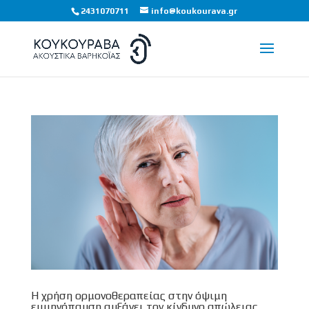
2431070711
info@koukourava.gr
Η χρήση ορμονοθεραπείας στην όψιμη
εμμηνόπαυση αυξάνει τον κίνδυνο απώλειας